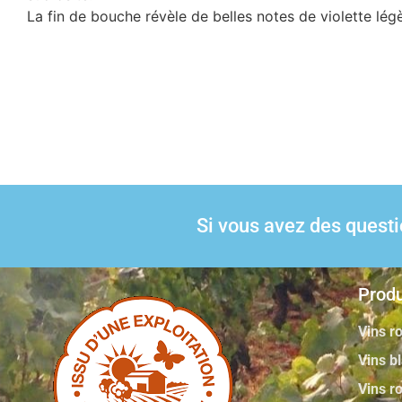
La fin de bouche révèle de belles notes de violette lé
Si vous avez des quest
Produ
Vins r
Vins b
Vins r