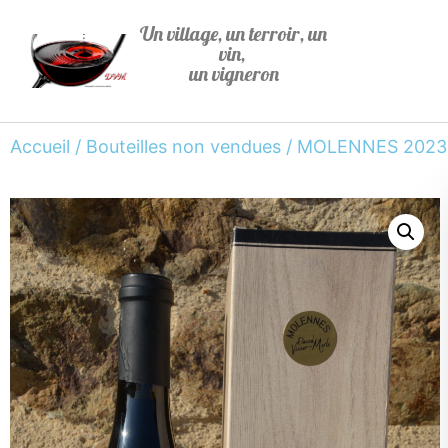
Un village, un terroir, un
vin,
un vigneron
Accueil
/
Bouteilles non vendues
/ MOLENNES 2023 Bou