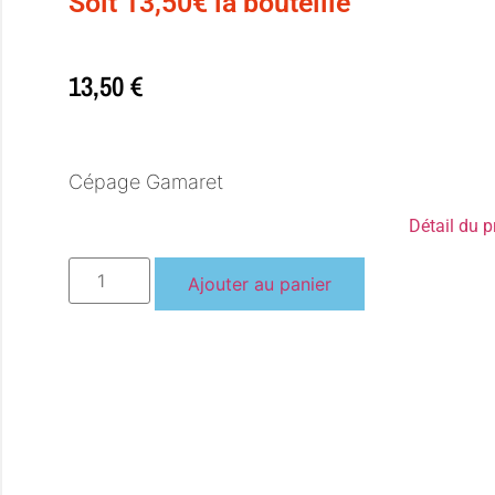
Soit 13,50€ la bouteille
13,50
€
Cépage Gamaret
Détail du p
Ajouter au panier