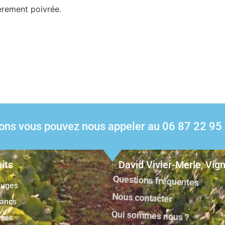
gèrement poivrée.
ions vous pouvez nous appeler au 06 87 22 95
its
David Vivier-Merle, Vig
ouges
Questions fréquentes
lancs
Nous contacter
osés
Qui sommes nous ?