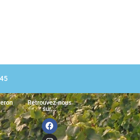
 45
neron
Retrouvez-nous
sur...