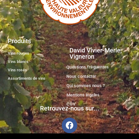
Produits
David Vivier-Merle,
Vins rouges
Vigneron
Vins blancs
Questions fréquentes
Vins rosés
Nous contacter
Assortiments de vins
Qui sommes nous ?
Mentions légales
CGV
Retrouvez-nous sur...