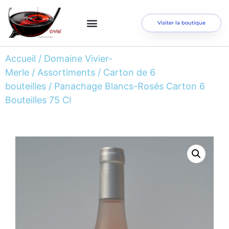
Visiter la boutique
Accueil
/
Domaine Vivier-
Merle
/
Assortiments
/
Carton de 6
bouteilles
/ Panachage Blancs-Rosés Carton 6
Bouteilles 75 Cl